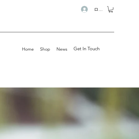
ログイン
Get In Touch
Home
Shop
News